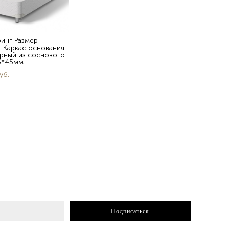
ринг Размер
. Каркас основания
урный из соснового
5*45мм
уб.
Подписаться