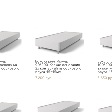
змер
Бокс спринг Размер
Бокс сп
 основания
90*200. Каркас основания
100*200
з соснового
2х контурный из соснового
2х конт
бруса 45*45мм
бруса 4
7 200 pуб.
8 630 pу