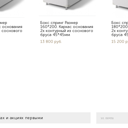
змер
Бокс спринг Размер
Бокс сп
с основания
160*200. Каркас основания
180*200
з соснового
2х контурный из соснового
2х конт
бруса 45*45мм
бруса 4
13 800 pуб.
15 200 p
ах и акциях первыми