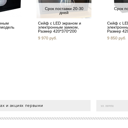
Срок поставки 20-30
Срок п
дней
нным
Сейф c LED экраном и
Сейф c LE
 модель
электронным замком,
электронн
Размер 420*370*200
Размер 42
9 970 pуб.
9 850 pуб.
ах и акциях первыми