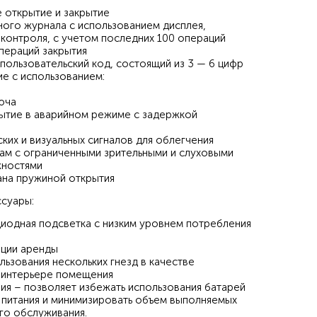
 открытие и закрытие
ого журнала с использованием дисплея,
 контроля, с учетом последних 100 операций
ераций закрытия
ользовательский код, состоящий из 3 — 6 цифр
е с использованием:
юча
ытие в аварийном режиме с задержкой
ких и визуальных сигналов для облегчения
цам с ограниченными зрительными и слуховыми
тями
на пружиной открытия
ссуары:
иодная подсветка с низким уровнем потребления
ации аренды
ьзования нескольких гнезд в качестве
 интерьере помещения
ия – позволяет избежать использования батарей
а питания и минимизировать объем выполняемых
го обслуживания.