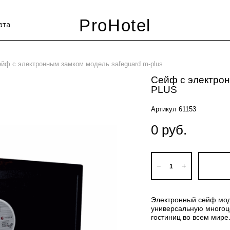
ProHotel
ата
ейф с электронным замком модель safeguard m-plus
Сейф с электро
PLUS
Артикул 61153
0 pуб.
Электронный сейф мод
универсальную многоц
гостиниц во всем мире