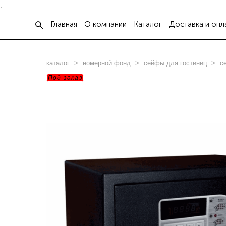
;
Главная
О компании
Каталог
Доставка и опл
каталог
>
номерной фонд
>
сейфы для гостиниц
>
с
Под заказ