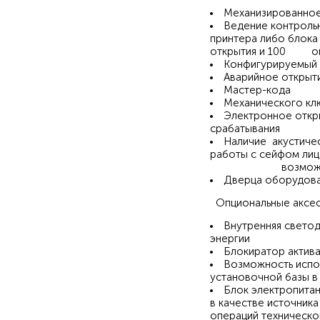
Механизированное
Ведение контрольн
принтера либо блока
открытия и 100 оп
Конфигурируемый п
Аварийное открыти
Мастер-кода
Механического кл
Электронное откр
срабатывания
Наличие акустичес
работы с сейфом ли
возможнос
Дверца оборудова
Опциональные аксе
Внутренняя светод
энергии
Блокиратор актив
Возможность испол
установочной базы в
Блок электропитан
в качестве источник
операций техническо