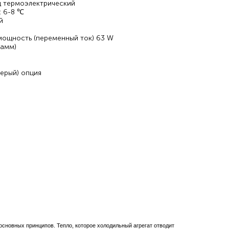
ц термоэлектрический
: 6-8 ℃
й
мощность (переменный ток) 63 W
рамм)
ерый) опция
, мини бар для отеля, HOMESUN
новных принципов. Тепло, которое холодильный агрегат отводит