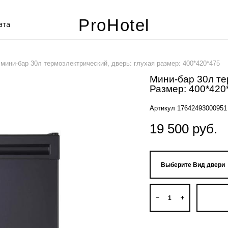
ProHotel
ата
мини-бар 30л термоэлектрический, дверь: глухая размер: 400*420*475
Мини-бар 30л те
Размер: 400*420
Артикул 17642493000951
19 500 pуб.
Выберите Вид двери