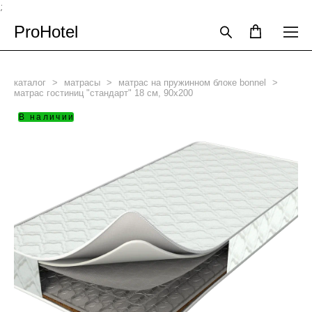
;
ProHotel
каталог
>
матрасы
>
матрас на пружинном блоке bonnel
>
матрас гостиниц "стандарт" 18 см, 90х200
В наличии