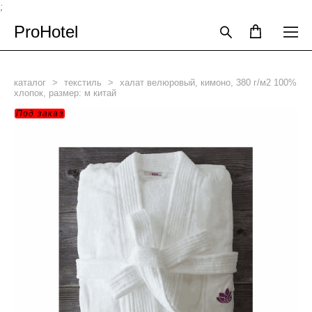
;
ProHotel
каталог
>
текстиль
>
халат велюровый, кимоно, 380 г/м2 100%
хлопок, размер: м китай
Под заказ