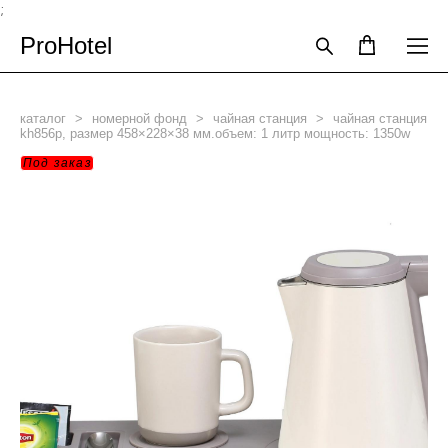
;
ProHotel
каталог
>
номерной фонд
>
чайная станция
>
чайная станция
kh856p, размер 458×228×38 мм.объем: 1 литр мощность: 1350w
Под заказ