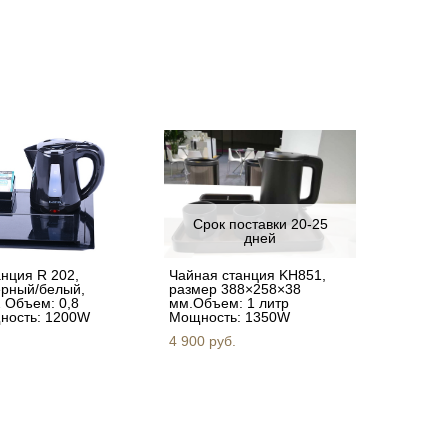
Срок поставки 20-25
дней
нция R 202,
Чайная станция KH851,
ерный/белый,
размер 388×258×38
 Объем: 0,8
мм.Объем: 1 литр
ность: 1200W
Мощность: 1350W
4 900 pуб.