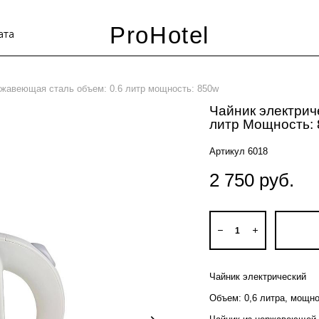
ProHotel
ата
ржавеющая сталь объем: 0.6 литр мощность: 850w
Чайник электрич
литр Мощность:
Артикул 6018
2 750 pуб.
Чайник электрический
Объем: 0,6 литра, мощн