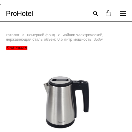
;
ProHotel
каталог
>
номерной фонд
>
чайник электрический,
нержавеющая сталь объем: 0.6 литр мощность: 850w
Под заказ