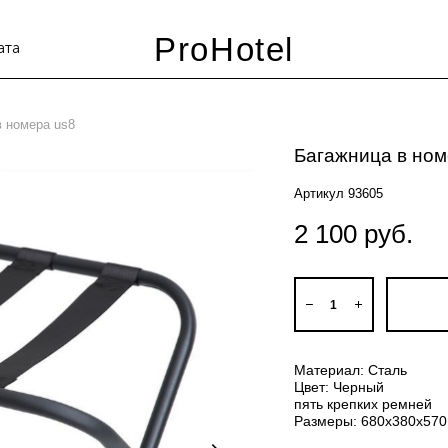
ProHotel
ата
в номера us8
Багажница в ном
Артикул 93605
2 100 pуб.
Материал: Сталь
Цвет: Черный
пять крепких ремней
Размеры: 680x380x570