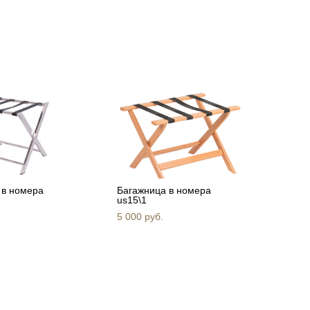
 в номера
Багажница в номера
us15\1
5 000 pуб.