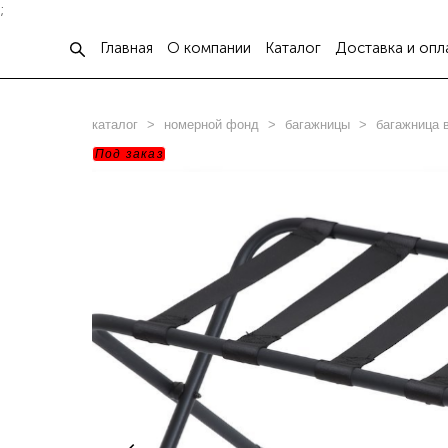
;
Главная
О компании
Каталог
Доставка и опл
каталог
>
номерной фонд
>
багажницы
>
багажница 
Под заказ